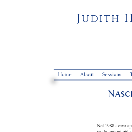
J
udith
Home
About
Sessions
Nasci
Nel 1988 avevo app
per le ragioni più 