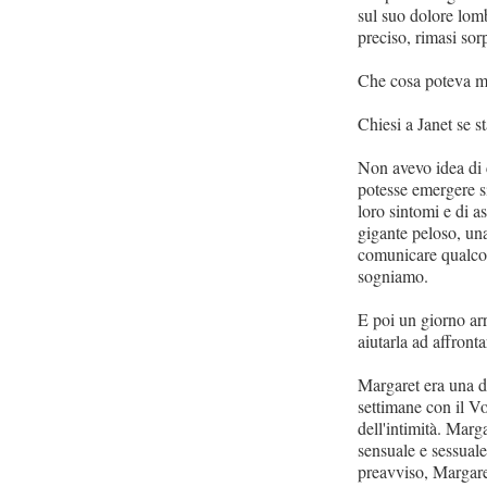
sul suo dolore lom
preciso, rimasi so
Che cosa poteva ma
Chiesi a Janet se 
Non avevo idea di c
potesse emergere s
loro sintomi e di a
gigante peloso, una
comunicare qualcos
sogniamo.
E poi un giorno ar
aiutarla ad affront
Margaret era una d
settimane con il Vo
dell'intimità. Marg
sensuale e sessual
preavviso, Margare