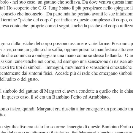
bolo - nel suo caso, un gattino che soffiava. Da dove veniva questa im
fia? Ho scoperto che C.G. Jung è stato il più perspicace nello spiegare il
ia conscio che inconscio. Da parte mia ho portato avanti le sue intuizion
 il termine "psiche del corpo" per indicare questo complesso di corpo, c
resa conto che, proprio come i sogni, anche la psiche del corpo utilizza
gono dalla psiche del corpo possono assumere varie forme. Possono a
visive, come un gattino che soffia, oppure possono manifestarsi attrave
ente che comincia a ondeggiare una mano come se stesse ballando. O 
azioni cinestetiche nel corpo, ad esempio una sensazione di nausea a
sti tre tipi di simboli - immagini, movimenti o sensazioni cinestetiche 
entemente dai sintomi fisici. Accade più di rado che emergano simboli 
 dell'udito o del gusto.
l simbolo del gattino di Margaret ci aveva condotte a quello che io chia
. In questo caso, il sé era un Bambino Ferito ed Arrabbiato.
tomo fisico, quindi, Margaret era riuscita a far emergere un profondo tr
ito.
o significativo era stato far scorrere l'energia di questo Bambino Ferito
siche del corpo ed attraverso il sintomo. Per Margaret, questo successe