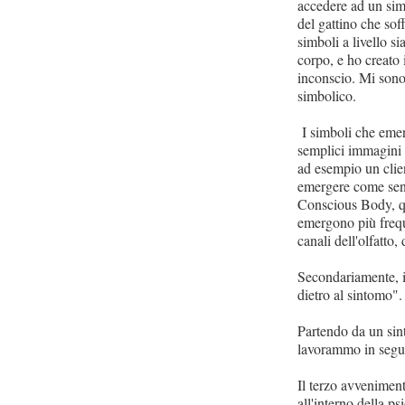
accedere ad un sim
del gattino che sof
simboli a livello s
corpo, e ho creato
inconscio. Mi sono 
simbolico.
I simboli che emer
semplici immagini 
ad esempio un cli
emergere come sens
Conscious Body, que
emergono più frequ
canali dell'olfatto,
Secondariamente, i
dietro al sintomo"
Partendo da un sin
lavorammo in segu
Il terzo avveniment
all'interno della p