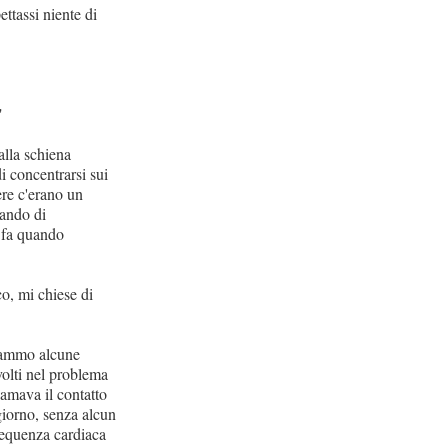
ttassi niente di
"
alla schiena
i concentrarsi sui
ere c'erano un
cando di
o fa quando
o, mi chiese di
orammo alcune
volti nel problema
 amava il contatto
giorno, senza alcun
requenza cardiaca