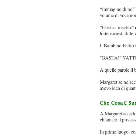
“Immagino di no.” 
volume di voce no
“Così va meglio.” d
forte vorresti dirl
Il Bambino Ferito f
"BASTA!" VATT
A quelle parole il 
Margaret se ne acc
avevo idea di quant
Che Cosa È Suc
A Margaret accadder
chiamato il proces
In primo luogo, con