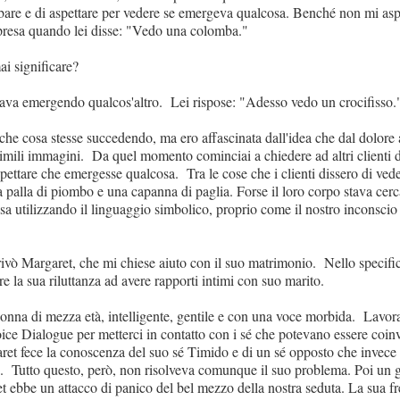
bare e di aspettare per vedere se emergeva qualcosa. Benché non mi aspe
rpresa quando lei disse: "Vedo una colomba."
i significare?
stava emergendo qualcos'altro. Lei rispose: "Adesso vedo un crocifisso.
he cosa stesse succedendo, ma ero affascinata dall'idea che dal dolore 
imili immagini. Da quel momento cominciai a chiedere ad altri clienti d
spettare che emergesse qualcosa. Tra le cose che i clienti dissero di ved
 palla di piombo e una capanna di paglia. Forse il loro corpo stava cer
a utilizzando il linguaggio simbolico, proprio come il nostro inconsci
rivò Margaret, che mi chiese aiuto con il suo matrimonio. Nello specific
are la sua riluttanza ad avere rapporti intimi con suo marito.
onna di mezza età, intelligente, gentile e con una voce morbida. Lav
ice Dialogue per metterci in contatto con i sé che potevano essere coin
aret fece la conoscenza del suo sé Timido e di un sé opposto che invece
e. Tutto questo, però, non risolveva comunque il suo problema. Poi un 
t ebbe un attacco di panico del bel mezzo della nostra seduta. La sua f