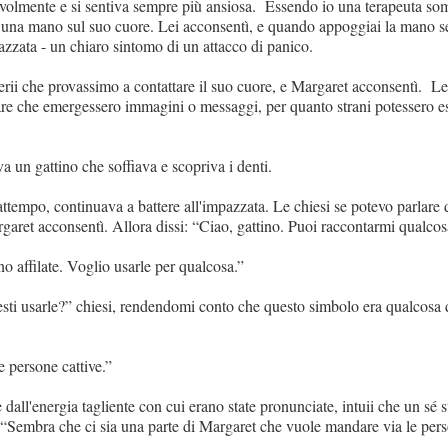
olmente e si sentiva sempre più ansiosa. Essendo io una terapeuta soma
una mano sul suo cuore. Lei acconsentì, e quando appoggiai la mano sen
azzata - un chiaro sintomo di un attacco di panico.
rii che provassimo a contattare il suo cuore, e Margaret acconsentì. Le
iare che emergessero immagini o messaggi, per quanto strani potessero es
a un gattino che soffiava e scopriva i denti.
rattempo, continuava a battere all'impazzata. Le chiesi se potevo parlare
garet acconsentì. Allora dissi: “Ciao, gattino. Puoi raccontarmi qualcos
 affilate. Voglio usarle per qualcosa.”
esti usarle?” chiesi, rendendomi conto che questo simbolo era qualcosa d
 persone cattive.”
 dall'energia tagliente con cui erano state pronunciate, intuii che un sé
“Sembra che ci sia una parte di Margaret che vuole mandare via le person