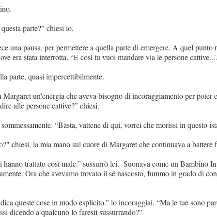
tino.
questa parte?” chiesi io.
ce una pausa, per permettere a quella parte di emergere. A quel punto ri
ve era stata interrotta. “E così tu vuoi mandare via le persone cattive...
la parte, quasi impercettibilmente.
in Margaret un'energia che aveva bisogno di incoraggiamento per poter e
dire alle persone cattive?” chiesi.
sommessamente: “Basta, vattene di qui, vorrei che morissi in questo ist
do?" chiesi, la mia mano sul cuore di Margaret che continuava a battere 
 hanno trattato così male.” sussurrò lei. Suonava come un Bambino Int
damente. Ora che avevamo trovato il sé nascosto, fummo in grado di cont
dica queste cose in modo esplicito.” lo incoraggiai. “Ma le tue sono paro
essi dicendo a qualcuno lo faresti sussurrando?”