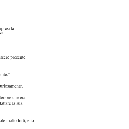
presi la
?”
ssere presente.
ante.”
furiosamente.
eriore che era
attare la sua
le molto forti, e io