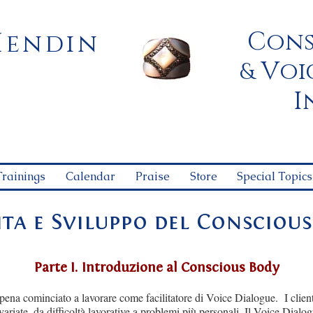
C
H
ons
endin
V
oi
&
I
Trainings
Calendar
Praise
Store
Special Topics
ta e Sviluppo del Conscious
Parte I. Introduzione al Conscious Body
ena cominciato a lavorare come facilitatore di Voice Dialogue. I clien
svariate, da difficoltà lavorative a problemi più personali. Il Voice Dial