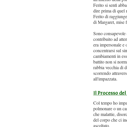
Ferito si sentì abb
dire prima di quel
Ferito di raggiunge
di Margaret, mise f
Sono consapevole ch
contribuito ad atte
era impersonale e o
concentrarsi sul si
cambiamenti in ess
battito non si nor
rabbia vecchia di 
scorrendo attravers
all'impazzata.
Il Processo de
Col tempo ho impar
polmonare o un can
che malattie, disor
del corpo che ci in
ascoltato.