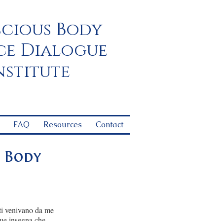
B
cious
ody
D
ce
ialogue
nstitute
FAQ
Resources
Contact
 Body
ti venivano da me
ogue insegna che