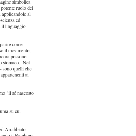
magine simbolica
 potente ruolo dei
i applicandole al
oscienza ed
 il linguaggio
pparire come
rso il movimento,
ancora possono
llo stomaco. Nel
- sono quelli che
appartenenti ai
mo "il sé nascosto
auma su cui
 ed Arrabbiato
 quando il Bambino