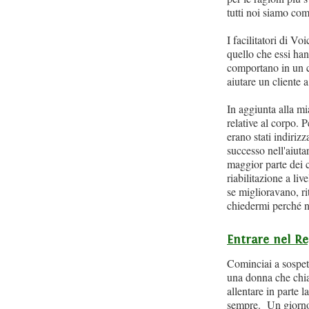
tutti noi siamo com
I facilitatori di V
quello che essi han
comportano in un c
aiutare un cliente a
In aggiunta alla m
relative al corpo. 
erano stati indiriz
successo nell'aiuta
maggior parte dei c
riabilitazione a liv
se miglioravano, 
chiedermi perché n
Entrare nel R
Cominciai a sospett
una donna che chia
allentare in parte 
sempre. Un giorno,