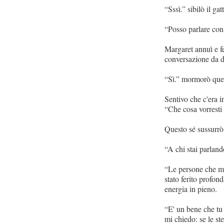
“Sssì.” sibilò il gat
“Posso parlare con 
Margaret annuì e fe
conversazione da do
“Sì.” mormorò quel
Sentivo che c'era 
“Che cosa vorresti 
Questo sé sussurrò 
“A chi stai parlan
“Le persone che mi
stato ferito profon
energia in pieno.
“E' un bene che tu 
mi chiedo: se le st