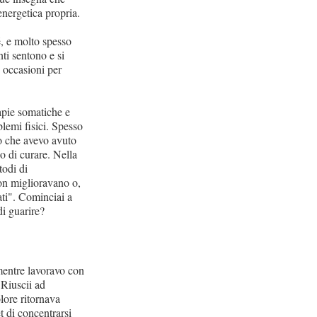
 energetica propria.
é, e molto spesso
ti sentono e si
 occasioni per
apie somatiche e
blemi fisici. Spesso
no che avevo avuto
o di curare. Nella
todi di
 non miglioravano o,
ti". Cominciai a
i guarire?
 mentre lavoravo con
 Riuscii ad
lore ritornava
t di concentrarsi