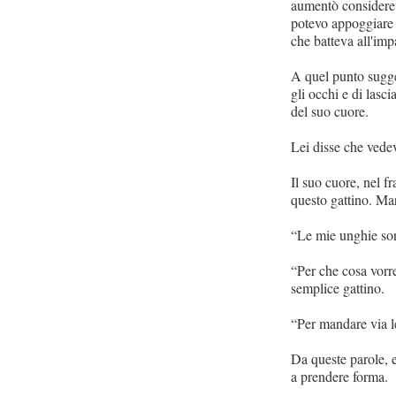
aumentò considerev
potevo appoggiare 
che batteva all'imp
A quel punto sugge
gli occhi e di lasc
del suo cuore.
Lei disse che vedev
Il suo cuore, nel f
questo gattino. Mar
“Le mie unghie sono
“Per che cosa vorr
semplice gattino.
“Per mandare via le
Da queste parole, e
a prendere forma. 