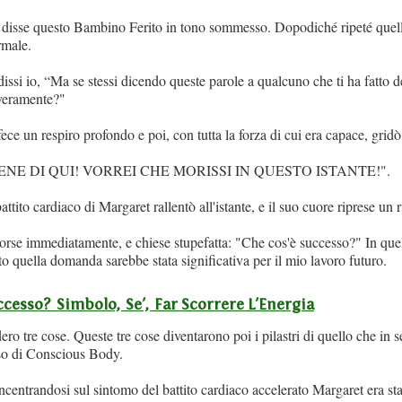
disse questo Bambino Ferito in tono sommesso. Dopodiché ripeté quell
rmale.
issi io, “Ma se stessi dicendo queste parole a qualcuno che ti ha fatto 
e veramente?"
ece un respiro profondo e poi, con tutta la forza di cui era capace, gridò
ENE DI QUI! VORREI CHE MORISSI IN QUESTO ISTANTE!".
battito cardiaco di Margaret rallentò all'istante, e il suo cuore riprese u
orse immediatamente, e chiese stupefatta: "Che cos'è successo?" In q
o quella domanda sarebbe stata significativa per il mio lavoro futuro.
cesso? Simbolo, Se', Far Scorrere L'Energia
o tre cose. Queste tre cose diventarono poi i pilastri di quello che in s
so di Conscious Body.
centrandosi sul sintomo del battito cardiaco accelerato Margaret era sta