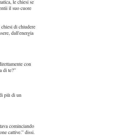
tica, le chiesi se
tii il suo cuore
 chiesi di chiudere
sere, dall'energia
 direttamente con
a di te?”
i più di un
 stava cominciando
e cattive.” dissi.