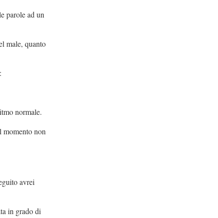
e parole ad un
del male, quanto
:
n ritmo normale.
uel momento non
eguito avrei
ta in grado di