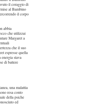
vuto il coraggio di
ermise al Bambino
percorrendo il corpo
on abbia
occo che utilizzai
iutare Margaret a
entuali
ertezza che il suo
ret espresse quella
 energia stava
se di battere
anea, una malattia
sono resa conto
nale della psiche
conosciuto ed