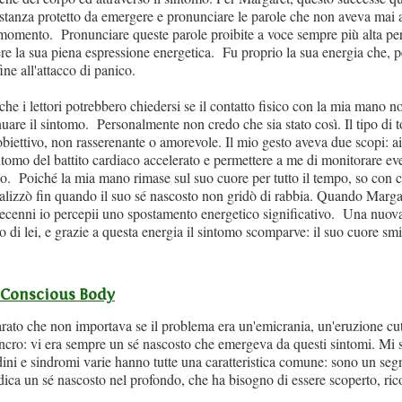
astanza protetto da emergere e pronunciare le parole che non aveva mai a
 momento. Pronunciare queste parole proibite a voce sempre più alta p
re la sua piena espressione energetica. Fu proprio la sua energia che, 
ine all'attacco di panico.
e i lettori potrebbero chiedersi se il contatto fisico con la mia mano n
nuare il sintomo. Personalmente non credo che sia stato così. Il tipo di t
biettivo, non rasserenante o amorevole. Il mio gesto aveva due scopi: a
ntomo del battito cardiaco accelerato e permettere a me di monitorare ev
o. Poiché la mia mano rimase sul suo cuore per tutto il tempo, so con c
malizzò fin quando il suo sé nascosto non gridò di rabbia. Quando Marga
decenni io percepii uno spostamento energetico significativo. Una nuova
o di lei, e grazie a questa energia il sintomo scomparve: il suo cuore smi
l Conscious Body
ato che non importava se il problema era un'emicrania, un'eruzione cut
cro: vi era sempre un sé nascosto che emergeva da questi sintomi. Mi 
dini e sindromi varie hanno tutte una caratteristica comune: sono un seg
dica un sé nascosto nel profondo, che ha bisogno di essere scoperto, ri