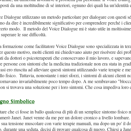
posti da una moltitudine di sé interiori, ognuno dei quali ha un'identità
oice Dialogue utilizzano un metodo particolare per dialogare con questi s
no da dire è incredibilmente significativo per comprendere perché i clien
erto modo. Il metodo del Voice Dialogue mi è stato utile in moltissime
 superare le sue difficoltà.
ia formazione come facilitatore Voice Dialogue sono specializzata in ter
Per questo motivo, molti clienti mi chiedevano aiuto per risolvere dei pro
zati da dottori o psicoterapeuti che conoscevano il mio lavoro, e sapeva
re persone con sintomi che la medicina tradizionale non era stata in grad
asi ero riuscita ad alleviare questi sintomi utilizzando varie terapie e me
ello fisico. Tuttavia, nonostante i miei sforzi, i sintomi di alcuni clienti
ritornavano invariabilmente poco tempo dopo. A me sembravano "blocca
on si trovava una soluzione per i loro sintomi. Che cosa impediva loro d
egno Simbolico
are che ci fosse in ballo qualcosa di più di un semplice sintomo fisico
merò Janet. Janet venne da me per un dolore cronico a livello lombare.
la sua tensione muscolare con varie terapie manuali, ma dopo un po' il do
 durante una seduta, decisi di provare qualcosa di nuovo. Chiesi a Jane